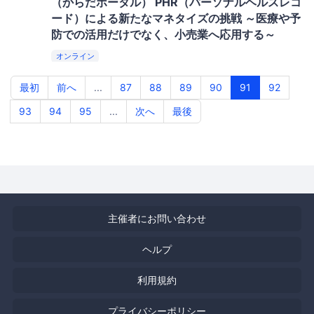
（からだポータル） PHR（パーソナルヘルスレコ
ード）による新たなマネタイズの挑戦 ～医療や予
防での活用だけでなく、小売業へ応用する～
オンライン
最初
前へ
...
87
88
89
90
91
92
93
94
95
...
次へ
最後
主催者にお問い合わせ
ヘルプ
利用規約
プライバシーポリシー