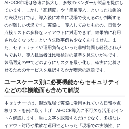
AI-OCR市場は急速に拡大し、多数のベンダーが製品を提供し
ています。しかし「高精度」や「簡単導入」といった抽象的
な表現だけでは、導入後に本当に現場で使えるのか判断する
のが難しい状況です。実際に「導入してみたものの、日報や
点検リストの多様なレイアウトに対応できず、結果的に利用
されなくなった」という失敗事例も少なくありません。ま
た、セキュリティや運用負荷といった非機能面も軽視されが
ちであり、導入担当者は比較検討の基準を見失いがちです。
製品選定の中でどのようにリスクを最小化し、確実に定着さ
せるためのサービスを選択するかが喫緊の課題です。
ユースケース別に必要機能からセキュリティ
などの非機能面も含めて解説
本セミナーでは、製造現場で実際に活用されている日報や点
検リストを例に取り上げ、AI-OCR導入に不可欠な活用ポイン
トを解説します。単に文字を認識するだけでなく、多様なレ
イアウト対応や柔軟な運用性といった「現場での実効性」に