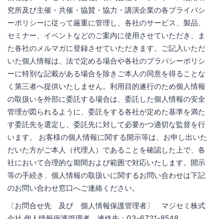
究所及び主催・共催・協賛・協力・講演企業の各プライバシ
ーポリシーに従って厳重に管理し、各社のサービス、製品、
セミナー、イベントなどのご案内に使用させていただき、ま
た各社のメルマガに登録させていただきます。ご記入いただ
いた個人情報は、法で定める場合や各社のプラバシーポリシ
ーに特別な記載がある場合を除きご本人の同意を得ることな
く第三者へ提供いたしません。利用目的遂行のため個人情報
の取扱いを外部に委託する場合は、委託した個人情報の安全
管理が図られるように、委託をする各社が定めた基準を満た
す委託先を選定し、委託先に対して必要かつ適切な監督を行
います。 お客様の個人情報に関する開示等は、お申し出いた
だいた方がご本人（代理人）であることを確認した上で、各
社において合理的な期間および範囲で対応いたします。開示
等の手続き、個人情報の取扱いに関するお問い合わせは下記
のお問い合わせ窓口へご連絡ください。
〔お問合せ先 及び 個人情報保護管理者〕 マジセミ株式
会社 個人情報保護管理者 連絡先：03-6721-8548