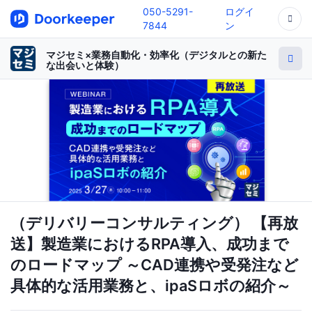
050-5291-
ログイ
7844
ン
マジセミ×業務自動化・効率化（デジタルとの新た
な出会いと体験）
（デリバリーコンサルティング） 【再放
送】製造業におけるRPA導入、成功まで
のロードマップ ～CAD連携や受発注など
具体的な活用業務と、ipaSロボの紹介～