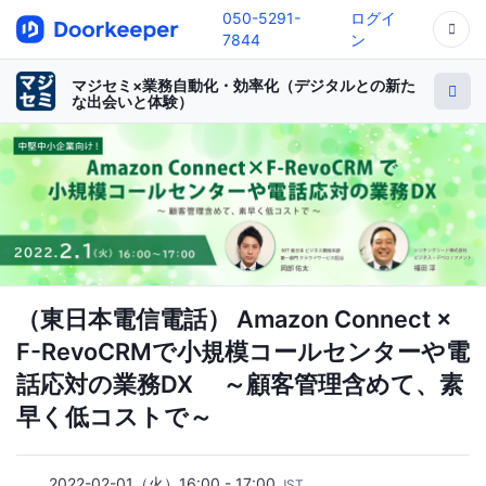
050-5291-
ログイ
7844
ン
マジセミ×業務自動化・効率化（デジタルとの新た
な出会いと体験）
（東日本電信電話） Amazon Connect ×
F-RevoCRMで小規模コールセンターや電
話応対の業務DX ～顧客管理含めて、素
早く低コストで～
2022-02-01（火）16:00 - 17:00
JST