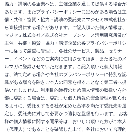
協力・講演の各企業へは、主催企業を通して提供する場合が
あります。またプライバシーポリシーに定めがある場合は主
催・共催・協賛・協力・講演の委託先にマジセミ株式会社か
ら直接提供する場合があります。ご記入頂いた個人情報は、
マジセミ株式会社／株式会社オープンソース活用研究所及び
主催・共催・協賛・協力・講演企業の各プライバシーポリシ
ーに従って厳重に管理し、各社のサービス、製品、セミナ
ー、イベントなどのご案内に使用させて頂き、また各社のメ
ルマガに登録させていただきます。ご記入頂いた個人情報
は、法で定める場合や各社のプラバシーポリシーに特別な記
載がある場合を除きご本人の同意を得ることなく第三者へ提
供いたしません。利用目的遂行のため個人情報の取扱いを外
部に委託する場合は、委託した個人情報の安全管理が図られ
るように、委託をする各社が定めた基準を満たす委託先を選
定し、委託先に対して必要かつ適切な監督を行います。 お客
様の個人情報に関する開示等は、お申し出頂いた方がご本人
（代理人）であることを確認した上で、各社において合理的