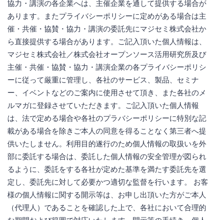
協力・講演の各企業へは、主催企業を通して提供する場合が
あります。またプライバシーポリシーに定めがある場合は主
催・共催・協賛・協力・講演の委託先にマジセミ株式会社か
ら直接提供する場合があります。ご記入頂いた個人情報は、
マジセミ株式会社／株式会社オープンソース活用研究所及び
主催・共催・協賛・協力・講演企業の各プライバシーポリシ
ーに従って厳重に管理し、各社のサービス、製品、セミナ
ー、イベントなどのご案内に使用させて頂き、また各社のメ
ルマガに登録させていただきます。ご記入頂いた個人情報
は、法で定める場合や各社のプラバシーポリシーに特別な記
載がある場合を除きご本人の同意を得ることなく第三者へ提
供いたしません。利用目的遂行のため個人情報の取扱いを外
部に委託する場合は、委託した個人情報の安全管理が図られ
るように、委託をする各社が定めた基準を満たす委託先を選
定し、委託先に対して必要かつ適切な監督を行います。 お客
様の個人情報に関する開示等は、お申し出頂いた方がご本人
（代理人）であることを確認した上で、各社において合理的