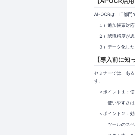
【AI-OCR
AI-OCRは、I
１）追加帳票対応
２）認識精度が思
３）データ化した
【導入前に知
セミナーでは、ある
す。
＜ポイント１：使
使いやすさは当
＜ポイント２：効
ツールのスペック