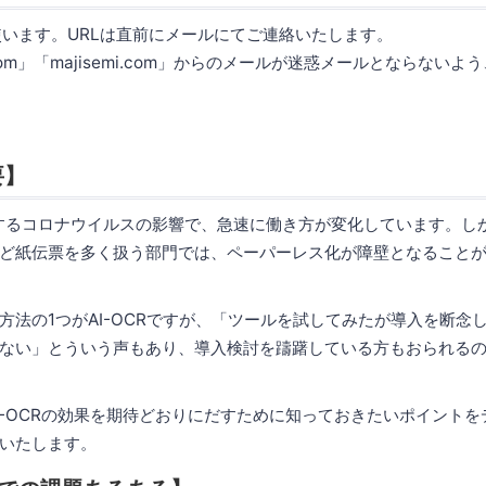
を使います。URLは直前にメールにてご連絡いたします。
.com」「majisemi.com」からのメールが迷惑メールとならない
要】
するコロナウイルスの影響で、急速に働き方が変化しています。し
ど紙伝票を多く扱う部門では、ペーパーレス化が障壁となること
方法の1つがAI-OCRですが、「ツールを試してみたが導入を断念
ない」とういう声もあり、導入検討を躊躇している方もおられる
I-OCRの効果を期待どおりにだすために知っておきたいポイント
いたします。