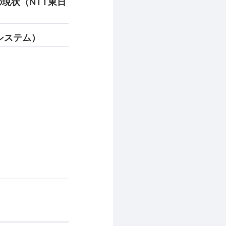
の現状（NTT東日
報システム）