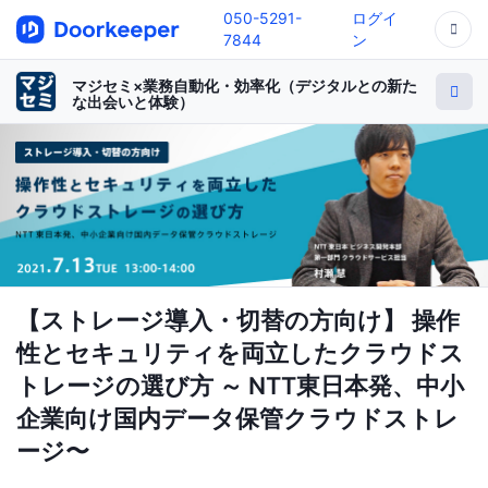
050-5291-
ログイ
7844
ン
マジセミ×業務自動化・効率化（デジタルとの新た
な出会いと体験）
【ストレージ導入・切替の方向け】 操作
性とセキュリティを両立したクラウドス
トレージの選び方 ～ NTT東日本発、中小
企業向け国内データ保管クラウドストレ
ージ〜