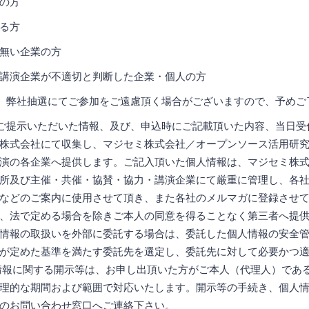
の方
る方
無い企業の方
講演企業が不適切と判断した企業・個人の方
、弊社抽選にてご参加をご遠慮頂く場合がございますので、予めご
ご提示いただいた情報、及び、申込時にご記載頂いた内容、当日受
株式会社にて収集し、マジセミ株式会社／オープンソース活用研
演の各企業へ提供します。ご記入頂いた個人情報は、マジセミ株
所及び主催・共催・協賛・協力・講演企業にて厳重に管理し、各
などのご案内に使用させて頂き、また各社のメルマガに登録させ
、法で定める場合を除きご本人の同意を得ることなく第三者へ提
情報の取扱いを外部に委託する場合は、委託した個人情報の安全
が定めた基準を満たす委託先を選定し、委託先に対して必要かつ
情報に関する開示等は、お申し出頂いた方がご本人（代理人）であ
理的な期間および範囲で対応いたします。開示等の手続き、個人
のお問い合わせ窓口へご連絡下さい。