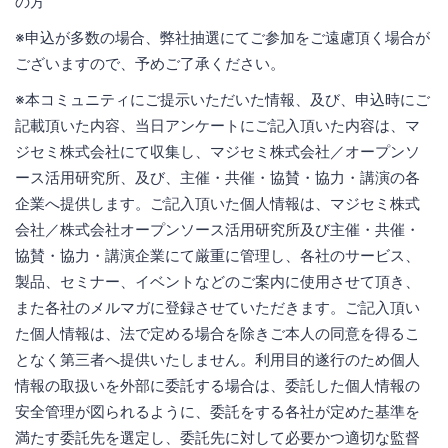
の方
※申込が多数の場合、弊社抽選にてご参加をご遠慮頂く場合が
ございますので、予めご了承ください。
※本コミュニティにご提示いただいた情報、及び、申込時にご
記載頂いた内容、当日アンケートにご記入頂いた内容は、マ
ジセミ株式会社にて収集し、マジセミ株式会社／オープンソ
ース活用研究所、及び、主催・共催・協賛・協力・講演の各
企業へ提供します。ご記入頂いた個人情報は、マジセミ株式
会社／株式会社オープンソース活用研究所及び主催・共催・
協賛・協力・講演企業にて厳重に管理し、各社のサービス、
製品、セミナー、イベントなどのご案内に使用させて頂き、
また各社のメルマガに登録させていただきます。ご記入頂い
た個人情報は、法で定める場合を除きご本人の同意を得るこ
となく第三者へ提供いたしません。利用目的遂行のため個人
情報の取扱いを外部に委託する場合は、委託した個人情報の
安全管理が図られるように、委託をする各社が定めた基準を
満たす委託先を選定し、委託先に対して必要かつ適切な監督