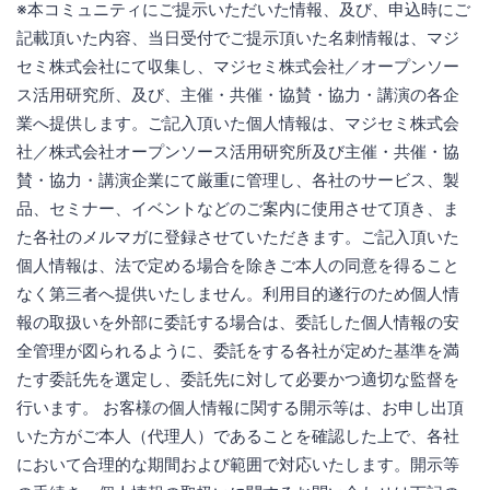
※本コミュニティにご提示いただいた情報、及び、申込時にご
記載頂いた内容、当日受付でご提示頂いた名刺情報は、マジ
セミ株式会社にて収集し、マジセミ株式会社／オープンソー
ス活用研究所、及び、主催・共催・協賛・協力・講演の各企
業へ提供します。ご記入頂いた個人情報は、マジセミ株式会
社／株式会社オープンソース活用研究所及び主催・共催・協
賛・協力・講演企業にて厳重に管理し、各社のサービス、製
品、セミナー、イベントなどのご案内に使用させて頂き、ま
た各社のメルマガに登録させていただきます。ご記入頂いた
個人情報は、法で定める場合を除きご本人の同意を得ること
なく第三者へ提供いたしません。利用目的遂行のため個人情
報の取扱いを外部に委託する場合は、委託した個人情報の安
全管理が図られるように、委託をする各社が定めた基準を満
たす委託先を選定し、委託先に対して必要かつ適切な監督を
行います。 お客様の個人情報に関する開示等は、お申し出頂
いた方がご本人（代理人）であることを確認した上で、各社
において合理的な期間および範囲で対応いたします。開示等